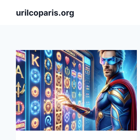
Skip
urilcoparis.org
to
content