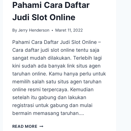
Pahami Cara Daftar
Judi Slot Online
By
Jerry Henderson
Maret 11, 2022
Pahami Cara Daftar Judi Slot Online –
Cara daftar judi slot online tentu saja
sangat mudah dilakukan. Terlebih lagi
kini sudah ada banyak link situs agen
taruhan online. Kamu hanya perlu untuk
memilih salah satu situs agen taruhan
online resmi terpercaya. Kemudian
setelah itu gabung dan lakukan
registrasi untuk gabung dan mulai
bermain memasang taruhan….
PAHAMI
READ MORE