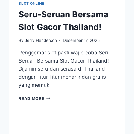
SLOT ONLINE
Seru-Seruan Bersama
Slot Gacor Thailand!
By
Jerry Henderson
Desember 17, 2025
Penggemar slot pasti wajib coba Seru-
Seruan Bersama Slot Gacor Thailand!
Dijamin seru dan serasa di Thailand
dengan fitur-fitur menarik dan grafis
yang memuk
SERU-
READ MORE
SERUAN
BERSAMA
SLOT
GACOR
THAILAND!