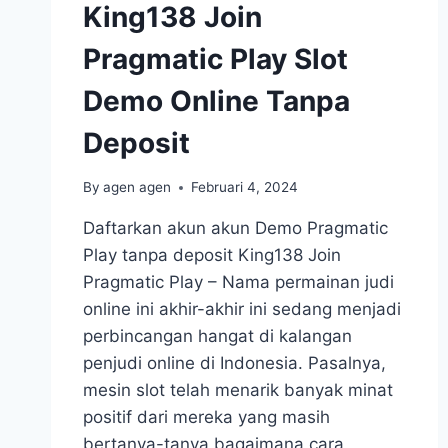
King138 Join
Pragmatic Play Slot
Demo Online Tanpa
Deposit
By
agen agen
Februari 4, 2024
Daftarkan akun akun Demo Pragmatic
Play tanpa deposit King138 Join
Pragmatic Play – Nama permainan judi
online ini akhir-akhir ini sedang menjadi
perbincangan hangat di kalangan
penjudi online di Indonesia. Pasalnya,
mesin slot telah menarik banyak minat
positif dari mereka yang masih
bertanya-tanya bagaimana cara