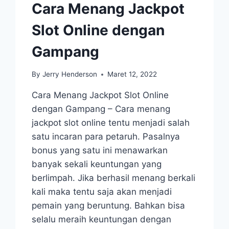
Cara Menang Jackpot
Slot Online dengan
Gampang
By
Jerry Henderson
Maret 12, 2022
Cara Menang Jackpot Slot Online
dengan Gampang – Cara menang
jackpot slot online tentu menjadi salah
satu incaran para petaruh. Pasalnya
bonus yang satu ini menawarkan
banyak sekali keuntungan yang
berlimpah. Jika berhasil menang berkali
kali maka tentu saja akan menjadi
pemain yang beruntung. Bahkan bisa
selalu meraih keuntungan dengan