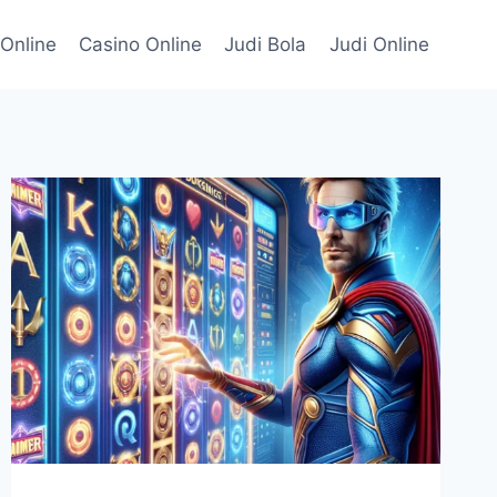
 Online
Casino Online
Judi Bola
Judi Online