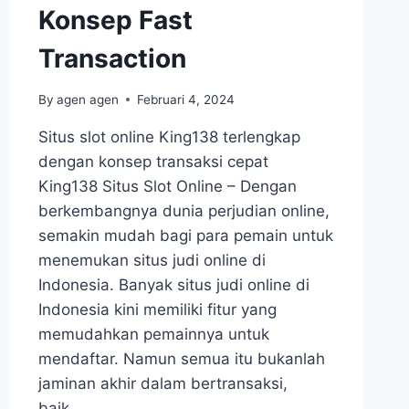
Konsep Fast
Transaction
By
agen agen
Februari 4, 2024
Situs slot online King138 terlengkap
dengan konsep transaksi cepat
King138 Situs Slot Online – Dengan
berkembangnya dunia perjudian online,
semakin mudah bagi para pemain untuk
menemukan situs judi online di
Indonesia. Banyak situs judi online di
Indonesia kini memiliki fitur yang
memudahkan pemainnya untuk
mendaftar. Namun semua itu bukanlah
jaminan akhir dalam bertransaksi,
baik…